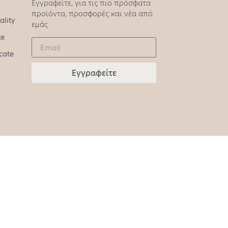
Εγγραφείτε, για τις πιο πρόσφατα
προϊόντα, προσφορές και νέα από
ality
εμάς.
te
icate
Εγγραφείτε