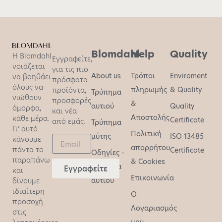
Blomdahl
Help
Quality
Η Blomdahl
Εγγραφείτε,
νοιάζεται
για τις πιο
About us
Τρόποι
Enviroment
να βοηθάει
πρόσφατα
όλους να
πληρωμής
& Quality
προϊόντα,
Τρύπημα
νιώθουν
προσφορές
&
αυτιού
Quality
όμορφα,
και νέα
Αποστολής
κάθε μέρα.
Certificate
από εμάς.
Τρύπημα
Γι’ αυτό
Πολιτική
μύτης
ISO 13485
κάνουμε
απορρήτου
πάντα το
Certificate
Οδηγίες -
παραπάνω
& Cookies
τρύπημα
Εγγραφείτε
και
Επικοινωνία
αυτιού
δίνουμε
ιδιαίτερη
O
προσοχή
Λογαριασμός
στις
μου