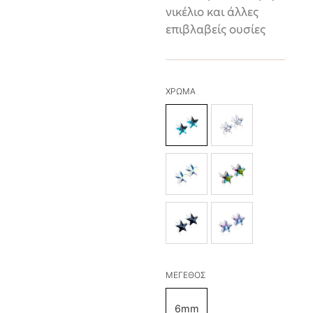
νικέλιο και άλλες
επιβλαβείς ουσίες
ΧΡΩΜΑ
AQUAMARINE
CRYSTAL
RAINBOW
GREEN SHIMME
JET
LILAC SHIMMER
ΜΕΓΕΘΟΣ
6mm