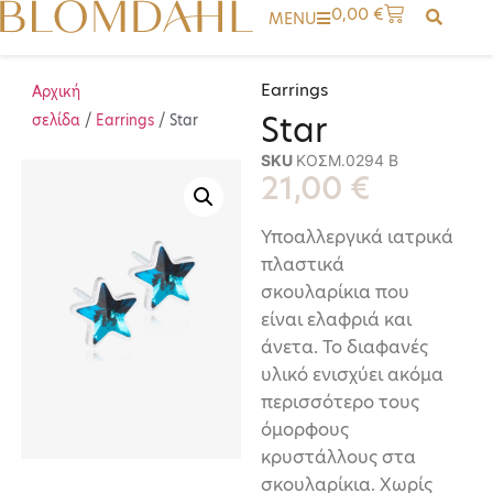
0,00
€
MENU
Earrings
Αρχική
Star
σελίδα
/
Earrings
/ Star
SKU
ΚΟΣΜ.0294 Β
21,00
€
Υποαλλεργικά ιατρικά
πλαστικά
σκουλαρίκια που
είναι ελαφριά και
άνετα. Το διαφανές
υλικό ενισχύει ακόμα
περισσότερο τους
όμορφους
κρυστάλλους στα
σκουλαρίκια. Χωρίς