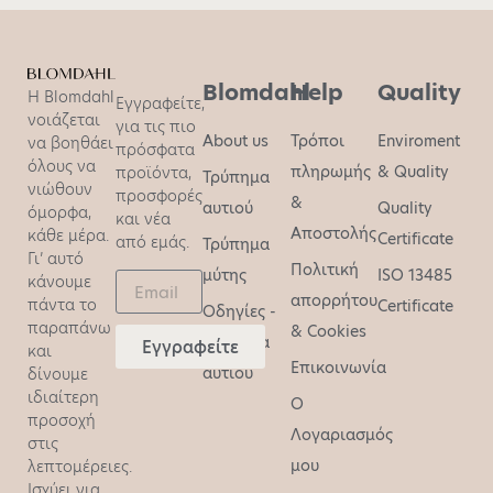
Blomdahl
Help
Quality
Η Blomdahl
Εγγραφείτε,
νοιάζεται
για τις πιο
About us
Τρόποι
Enviroment
να βοηθάει
πρόσφατα
όλους να
πληρωμής
& Quality
προϊόντα,
Τρύπημα
νιώθουν
προσφορές
&
αυτιού
Quality
όμορφα,
και νέα
Αποστολής
κάθε μέρα.
Certificate
από εμάς.
Τρύπημα
Γι’ αυτό
Πολιτική
μύτης
ISO 13485
κάνουμε
απορρήτου
πάντα το
Certificate
Οδηγίες -
παραπάνω
& Cookies
τρύπημα
Εγγραφείτε
και
Επικοινωνία
αυτιού
δίνουμε
ιδιαίτερη
O
προσοχή
Λογαριασμός
στις
μου
λεπτομέρειες.
Ισχύει για