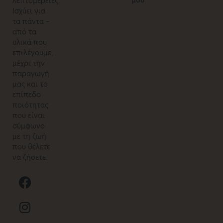
λεπτομέρειες.
Ισχύει για
τα πάντα –
από τα
υλικά που
επιλέγουμε,
μέχρι την
παραγωγή
μας και το
επίπεδο
ποιότητας
που είναι
σύμφωνο
με τη ζωή
που θέλετε
να ζήσετε.