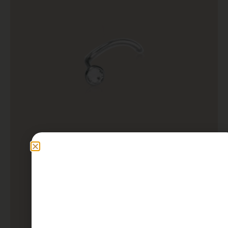
Silver Titanium Crystal – Nose
27,30
€
Επιλογή