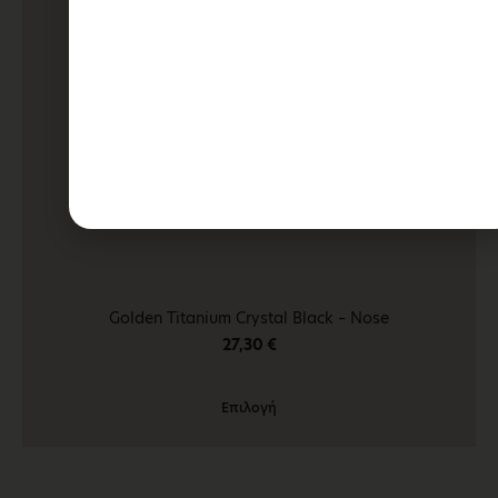
Golden Titanium Crystal Black – Nose
27,30
€
Επιλογή