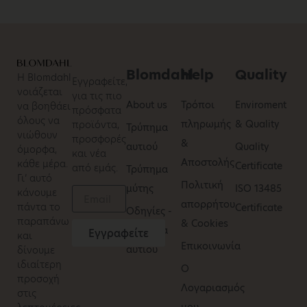
Blomdahl
Help
Quality
Η Blomdahl
Εγγραφείτε,
νοιάζεται
για τις πιο
About us
Τρόποι
Enviroment
να βοηθάει
πρόσφατα
όλους να
πληρωμής
& Quality
προϊόντα,
Τρύπημα
νιώθουν
προσφορές
&
αυτιού
Quality
όμορφα,
και νέα
Αποστολής
κάθε μέρα.
Certificate
από εμάς.
Τρύπημα
Γι’ αυτό
Πολιτική
μύτης
ISO 13485
κάνουμε
απορρήτου
πάντα το
Certificate
Οδηγίες -
παραπάνω
& Cookies
τρύπημα
Εγγραφείτε
και
Επικοινωνία
αυτιού
δίνουμε
ιδιαίτερη
O
προσοχή
Λογαριασμός
στις
μου