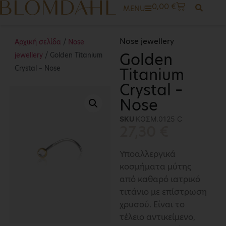
0,00
€
MENU
Nose jewellery
Αρχική σελίδα
/
Nose
Golden
jewellery
/ Golden Titanium
Crystal – Nose
Titanium
Crystal –
Nose
SKU
ΚΟΣΜ.0125 C
27,30
€
Υποαλλεργικά
κοσμήματα μύτης
από καθαρό ιατρικό
τιτάνιο με επίστρωση
χρυσού. Είναι το
τέλειο αντικείμενο,